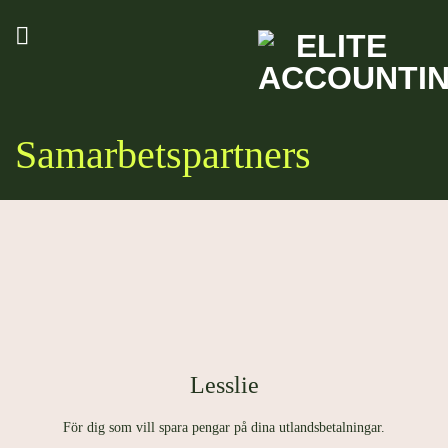
Skip
to
content
Samarbetspartners
Lesslie
För dig som vill spara pengar på dina utlandsbetalningar.